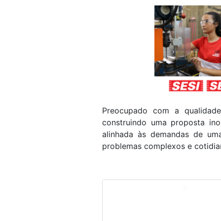
visuais
que
usam
um
leitor
de
tela;
Pressione
Control-
Preocupado com a qualidad
F10
construindo uma proposta ino
para
alinhada às demandas de uma
abrir
problemas complexos e cotidia
um
menu
de
acessibilidade.