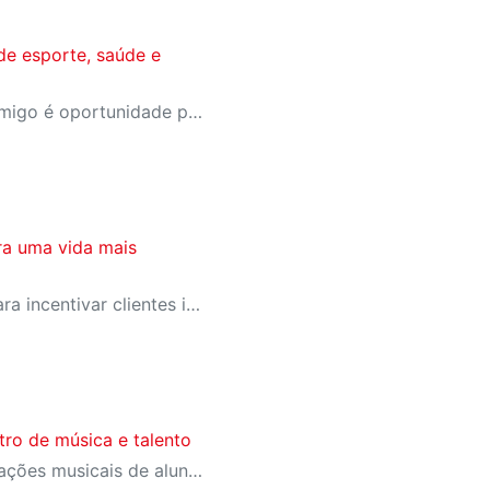
de esporte, saúde e
A campanha Convide um Amigo é oportunidade para reunir amigos para aproveitar juntos toda estrutura da unidade SESI-SP mais próxima. Os benefícios para clientes e convidados estão no regulamento
ra uma vida mais
SESI-SP lança campanha para incentivar clientes inativos a retomarem a prática de atividades físicas, esporte e lazer com benefícios exclusivos
ro de música e talento
Evento promoveu apresentações musicais de alunos, performances do Núcleo de Dança e oficinas voltadas ao desenvolvimento artístico e à expressão dos estudantes.